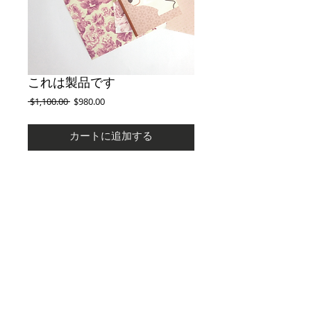
これは製品です
通
セ
 $1,100.00 
$980.00
常
ー
価
ル
カートに追加する
格
価
格
製品の概要を入力してください。ここでは製品
について詳しく説明することができます。購入
者は、購入する前に製品について知りたいもの
です。
Details
製品の詳細を入力してください。ここでは、サ
イズや素材、使い方、お手入れ方法など、製品
についてより詳しく説明しましょう。