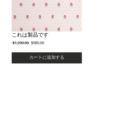
これは製品です
通
セ
 $1,200.00 
$980.00
常
ー
価
ル
カートに追加する
格
価
格
製品の概要を入力してください。ここでは製品
について詳しく説明することができます。購入
者は、購入する前に製品について知りたいもの
です。
Details
製品の詳細を入力してください。ここでは、サ
イズや素材、使い方、お手入れ方法など、製品
についてより詳しく説明しましょう。