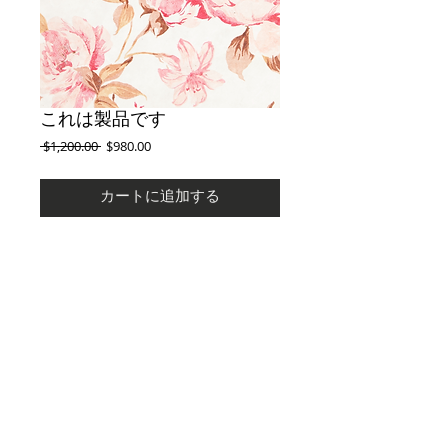
これは製品です
通
セ
 $1,200.00 
$980.00
常
ー
価
ル
カートに追加する
格
価
格
製品の概要を入力してください。ここでは製品
について詳しく説明することができます。購入
者は、購入する前に製品について知りたいもの
です。
Details
製品の詳細を入力してください。ここでは、サ
イズや素材、使い方、お手入れ方法など、製品
についてより詳しく説明しましょう。